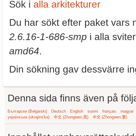
Sök i
alla arkitekturer
Du har sökt efter paket vars
2.6.16-1-686-smp
i alla svite
amd64
.
Din sökning gav dessvärre in
Denna sida finns även på följ
Български (Bəlgarski)
Deutsch
English
suomi
français
magyar
українська (ukrajins'ka)
中文 (Zhongwen,简)
中文 (Zhongwen,繁)