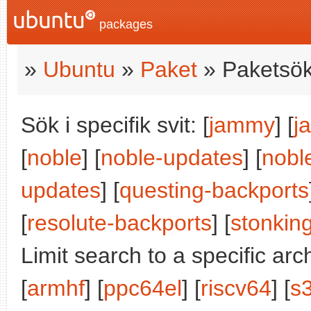
packages
»
Ubuntu
»
Paket
» Paketsök
Sök i specifik svit: [
jammy
] [
j
[
noble
] [
noble-updates
] [
nobl
updates
] [
questing-backports
[
resolute-backports
] [
stonkin
Limit search to a specific arch
[
armhf
] [
ppc64el
] [
riscv64
] [
s