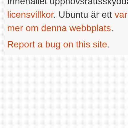
Innehållet upphovsrättsskyd
licensvillkor
. Ubuntu är ett
va
mer om denna webbplats
.
Report a bug on this site
.