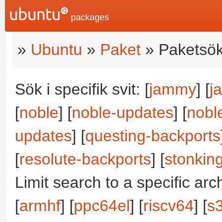
packages
»
Ubuntu
»
Paket
» Paketsök
Sök i specifik svit: [
jammy
] [
j
[
noble
] [
noble-updates
] [
nobl
updates
] [
questing-backports
[
resolute-backports
] [
stonkin
Limit search to a specific arch
[
armhf
] [
ppc64el
] [
riscv64
] [
s