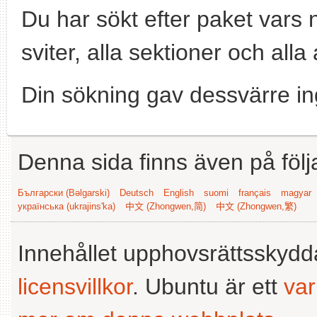
Du har sökt efter paket vars
sviter, alla sektioner och alla 
Din sökning gav dessvärre in
Denna sida finns även på följ
Български (Bəlgarski)
Deutsch
English
suomi
français
magyar
українська (ukrajins'ka)
中文 (Zhongwen,简)
中文 (Zhongwen,繁)
Innehållet upphovsrättsskyd
licensvillkor
. Ubuntu är ett
va