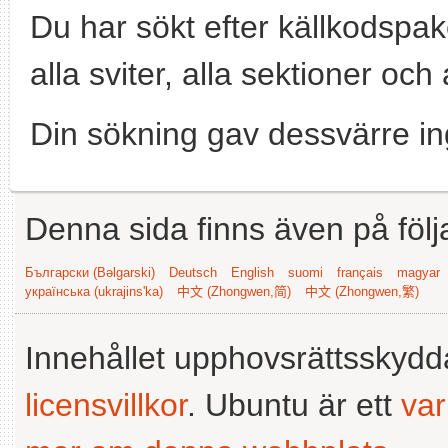
Du har sökt efter källkodspa
alla sviter, alla sektioner och 
Din sökning gav dessvärre in
Denna sida finns även på följ
Български (Bəlgarski)
Deutsch
English
suomi
français
magyar
українська (ukrajins'ka)
中文 (Zhongwen,简)
中文 (Zhongwen,繁)
Innehållet upphovsrättsskyd
licensvillkor
. Ubuntu är ett
va