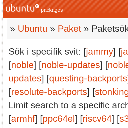
packages
»
Ubuntu
»
Paket
» Paketsök
Sök i specifik svit: [
jammy
] [
j
[
noble
] [
noble-updates
] [
nobl
updates
] [
questing-backports
[
resolute-backports
] [
stonkin
Limit search to a specific arch
[
armhf
] [
ppc64el
] [
riscv64
] [
s