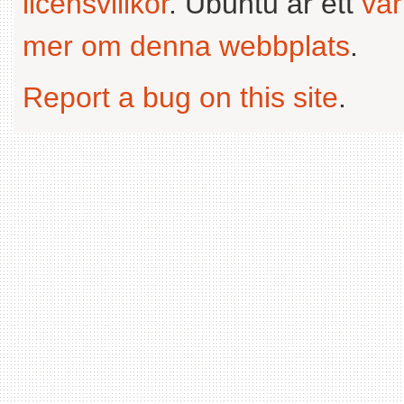
licensvillkor
. Ubuntu är ett
va
mer om denna webbplats
.
Report a bug on this site
.