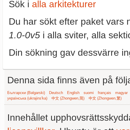
Sök i
alla arkitekturer
Du har sökt efter paket vars
1.0-0v5
i alla sviter, alla sek
Din sökning gav dessvärre in
Denna sida finns även på följ
Български (Bəlgarski)
Deutsch
English
suomi
français
magyar
українська (ukrajins'ka)
中文 (Zhongwen,简)
中文 (Zhongwen,繁)
Innehållet upphovsrättsskyd