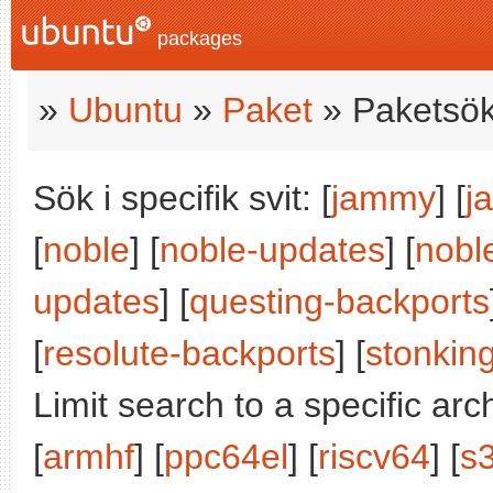
packages
»
Ubuntu
»
Paket
» Paketsök
Sök i specifik svit: [
jammy
] [
j
[
noble
] [
noble-updates
] [
nobl
updates
] [
questing-backports
[
resolute-backports
] [
stonkin
Limit search to a specific arch
[
armhf
] [
ppc64el
] [
riscv64
] [
s