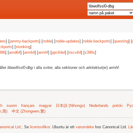
tes
] [
jammy-backports
] [
noble
] [
noble-updates
] [
noble-backports
] [
questing
] [
ckports
] [
stonking
]
386
] [
amd64
] [
arm64
] [
armhf
] [
ppc64el
] [
riscv64
] [
s390x
]
åller
libwolfssl0-dbg
i alla sviter, alla sektioner och arkitektur(er)
armhf
.
sh
suomi
français
magyar
日本語 (Nihongo)
Nederlands
polski
Рус
n,简)
中文 (Zhongwen,繁)
anonical Ltd.
; Se
licensvillkor
. Ubuntu är ett
varumärke
hos Canonical Ltd.
Lä