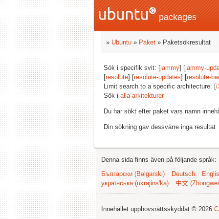
packages
»
Ubuntu
»
Paket
» Paketsökresultat
Sök i specifik svit: [
jammy
] [
jammy-upda
[
resolute
] [
resolute-updates
] [
resolute-ba
Limit search to a specific architecture: [
i
Sök i
alla arkitekturer
Du har sökt efter paket vars namn inneh
Din sökning gav dessvärre inga resultat
Denna sida finns även på följande språk:
Български (Bəlgarski)
Deutsch
Engli
українська (ukrajins'ka)
中文 (Zhongwe
Innehållet upphovsrättsskyddat © 2026
C