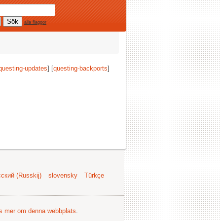
alla flaggor
questing-updates
] [
questing-backports
]
ский (Russkij)
slovensky
Türkçe
s mer om denna webbplats
.