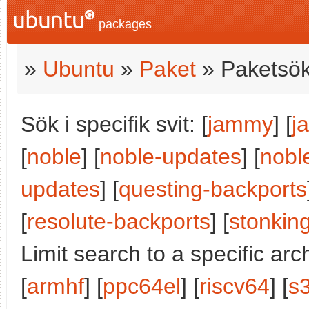
packages
»
Ubuntu
»
Paket
» Paketsök
Sök i specifik svit: [
jammy
] [
j
[
noble
] [
noble-updates
] [
nobl
updates
] [
questing-backports
[
resolute-backports
] [
stonkin
Limit search to a specific arch
[
armhf
] [
ppc64el
] [
riscv64
] [
s