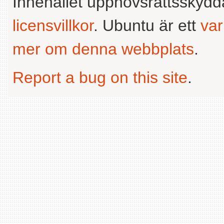
Innehållet upphovsrättsskyd
licensvillkor
. Ubuntu är ett
va
mer om denna webbplats
.
Report a bug on this site
.