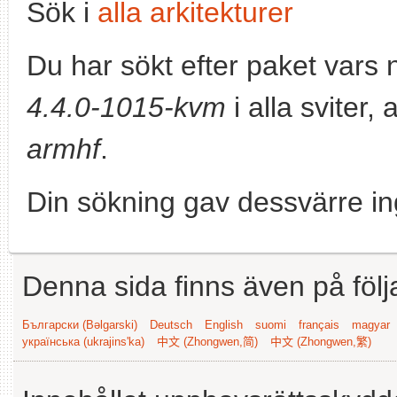
Sök i
alla arkitekturer
Du har sökt efter paket vars
4.4.0-1015-kvm
i alla sviter,
armhf
.
Din sökning gav dessvärre in
Denna sida finns även på följ
Български (Bəlgarski)
Deutsch
English
suomi
français
magyar
українська (ukrajins'ka)
中文 (Zhongwen,简)
中文 (Zhongwen,繁)