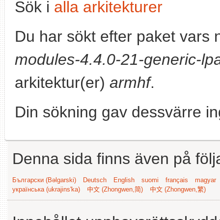
Sök i
alla arkitekturer
Du har sökt efter paket vars
modules-4.4.0-21-generic-lpa
arkitektur(er)
armhf
.
Din sökning gav dessvärre in
Denna sida finns även på följ
Български (Bəlgarski)
Deutsch
English
suomi
français
magyar
українська (ukrajins'ka)
中文 (Zhongwen,简)
中文 (Zhongwen,繁)