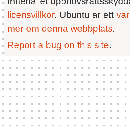
Innehållet upphovsrättsskyd
licensvillkor
. Ubuntu är ett
va
mer om denna webbplats
.
Report a bug on this site
.