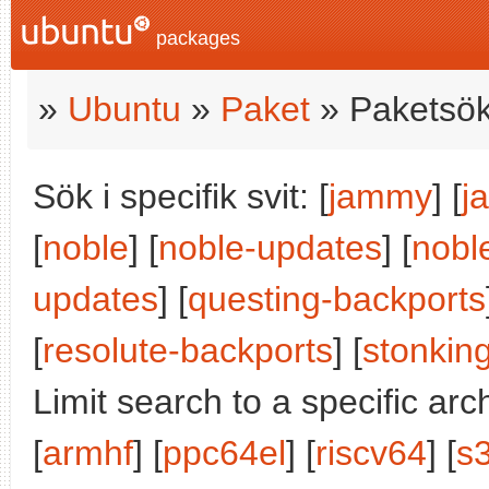
packages
»
Ubuntu
»
Paket
» Paketsök
Sök i specifik svit: [
jammy
] [
j
[
noble
] [
noble-updates
] [
nobl
updates
] [
questing-backports
[
resolute-backports
] [
stonkin
Limit search to a specific arch
[
armhf
] [
ppc64el
] [
riscv64
] [
s