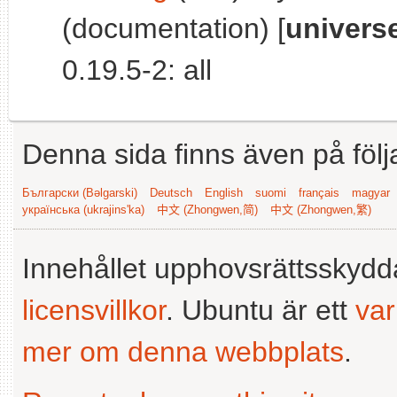
(documentation) [
univers
0.19.5-2: all
Denna sida finns även på följ
Български (Bəlgarski)
Deutsch
English
suomi
français
magyar
українська (ukrajins'ka)
中文 (Zhongwen,简)
中文 (Zhongwen,繁)
Innehållet upphovsrättsskyd
licensvillkor
. Ubuntu är ett
va
mer om denna webbplats
.