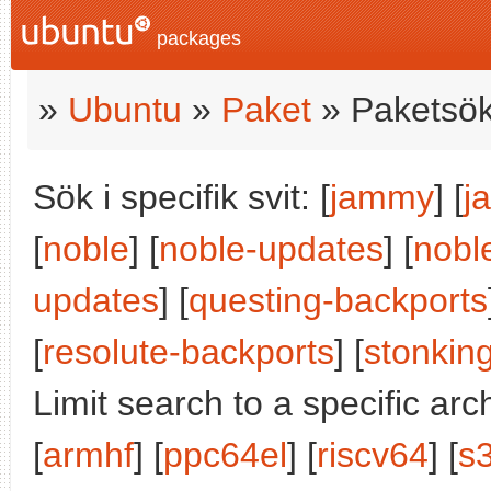
packages
»
Ubuntu
»
Paket
» Paketsök
Sök i specifik svit: [
jammy
] [
j
[
noble
] [
noble-updates
] [
nobl
updates
] [
questing-backports
[
resolute-backports
] [
stonkin
Limit search to a specific arch
[
armhf
] [
ppc64el
] [
riscv64
] [
s