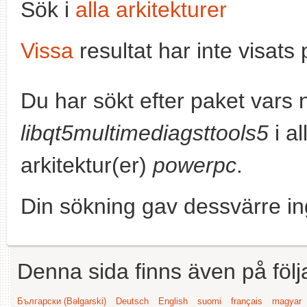
Sök i
alla arkitekturer
Vissa
resultat har inte visat
Du har sökt efter paket vars
libqt5multimediagsttools5
i al
arkitektur(er)
powerpc
.
Din sökning gav dessvärre in
Denna sida finns även på följ
Български (Bəlgarski)
Deutsch
English
suomi
français
magyar