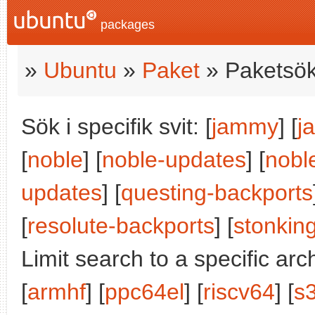
packages
»
Ubuntu
»
Paket
» Paketsök
Sök i specifik svit: [
jammy
] [
j
[
noble
] [
noble-updates
] [
nobl
updates
] [
questing-backports
[
resolute-backports
] [
stonkin
Limit search to a specific arch
[
armhf
] [
ppc64el
] [
riscv64
] [
s