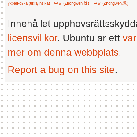
українська (ukrajins'ka)
中文 (Zhongwen,简)
中文 (Zhongwen,繁)
Innehållet upphovsrättsskyd
licensvillkor
. Ubuntu är ett
va
mer om denna webbplats
.
Report a bug on this site
.