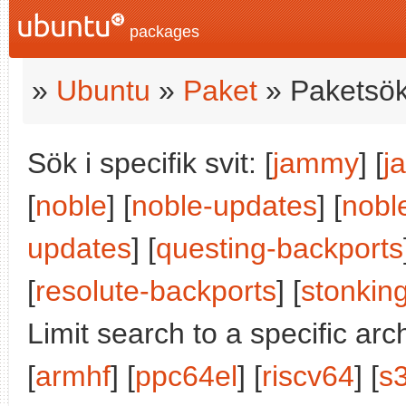
packages
»
Ubuntu
»
Paket
» Paketsök
Sök i specifik svit: [
jammy
] [
j
[
noble
] [
noble-updates
] [
nobl
updates
] [
questing-backports
[
resolute-backports
] [
stonkin
Limit search to a specific arch
[
armhf
] [
ppc64el
] [
riscv64
] [
s