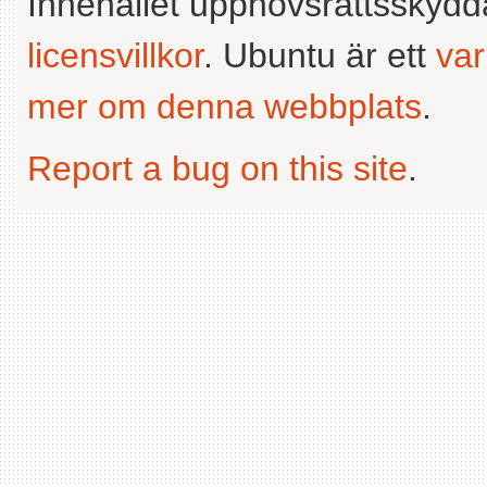
Innehållet upphovsrättsskyd
licensvillkor
. Ubuntu är ett
va
mer om denna webbplats
.
Report a bug on this site
.