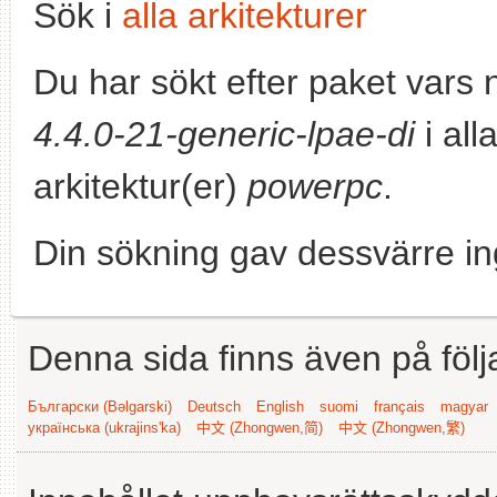
Sök i
alla arkitekturer
Du har sökt efter paket vars
4.4.0-21-generic-lpae-di
i all
arkitektur(er)
powerpc
.
Din sökning gav dessvärre in
Denna sida finns även på följ
Български (Bəlgarski)
Deutsch
English
suomi
français
magyar
українська (ukrajins'ka)
中文 (Zhongwen,简)
中文 (Zhongwen,繁)