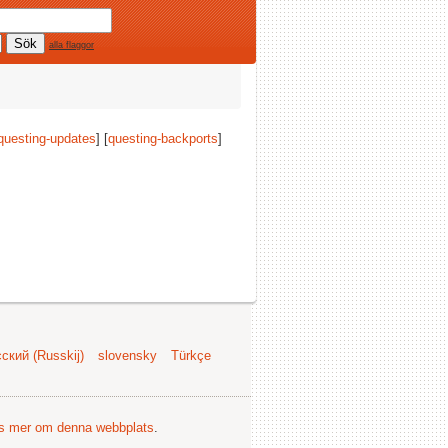
alla flaggor
questing-updates
] [
questing-backports
]
ский (Russkij)
slovensky
Türkçe
s mer om denna webbplats
.