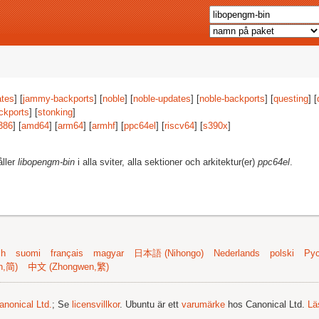
tes
] [
jammy-backports
] [
noble
] [
noble-updates
] [
noble-backports
] [
questing
] [
ckports
] [
stonking
]
386
] [
amd64
] [
arm64
] [
armhf
] [
ppc64el
] [
riscv64
] [
s390x
]
åller
libopengm-bin
i alla sviter, alla sektioner och arkitektur(er)
ppc64el
.
sh
suomi
français
magyar
日本語 (Nihongo)
Nederlands
polski
Рус
n,简)
中文 (Zhongwen,繁)
anonical Ltd.
; Se
licensvillkor
. Ubuntu är ett
varumärke
hos Canonical Ltd.
Lä