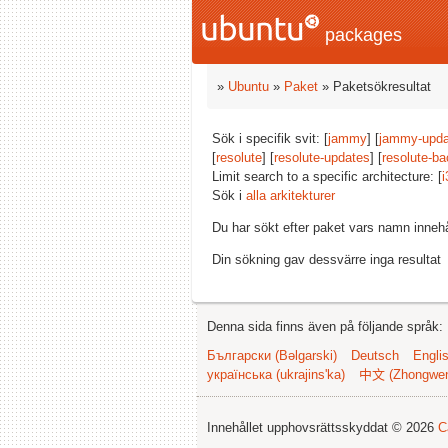
packages
»
Ubuntu
»
Paket
» Paketsökresultat
Sök i specifik svit: [
jammy
] [
jammy-upda
[
resolute
] [
resolute-updates
] [
resolute-ba
Limit search to a specific architecture: [
i
Sök i
alla arkitekturer
Du har sökt efter paket vars namn inneh
Din sökning gav dessvärre inga resultat
Denna sida finns även på följande språk:
Български (Bəlgarski)
Deutsch
Engli
українська (ukrajins'ka)
中文 (Zhongwe
Innehållet upphovsrättsskyddat © 2026
C