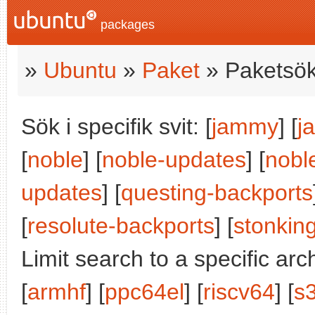
packages
»
Ubuntu
»
Paket
» Paketsök
Sök i specifik svit: [
jammy
] [
j
[
noble
] [
noble-updates
] [
nobl
updates
] [
questing-backports
[
resolute-backports
] [
stonkin
Limit search to a specific arch
[
armhf
] [
ppc64el
] [
riscv64
] [
s