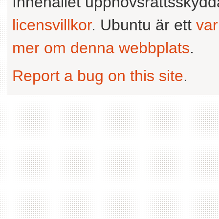
Innehållet upphovsrättsskyd
licensvillkor
. Ubuntu är ett
va
mer om denna webbplats
.
Report a bug on this site
.