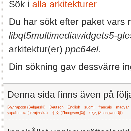
Sök i
alla arkitekturer
Du har sökt efter paket vars
libqt5multimediawidgets5-gle
arkitektur(er)
ppc64el
.
Din sökning gav dessvärre in
Denna sida finns även på följ
Български (Bəlgarski)
Deutsch
English
suomi
français
magyar
українська (ukrajins'ka)
中文 (Zhongwen,简)
中文 (Zhongwen,繁)