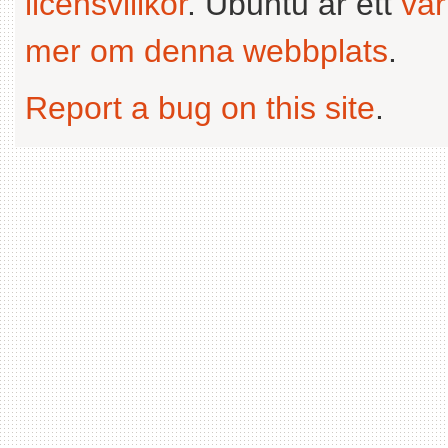
licensvillkor
. Ubuntu är ett
va
mer om denna webbplats
.
Report a bug on this site
.