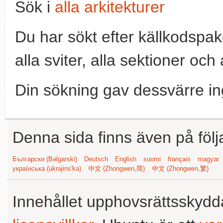
Sök i
alla arkitekturer
Du har sökt efter källkodspa
alla sviter, alla sektioner och
Din sökning gav dessvärre in
Denna sida finns även på följ
Български (Bəlgarski)
Deutsch
English
suomi
français
magyar
українська (ukrajins'ka)
中文 (Zhongwen,简)
中文 (Zhongwen,繁)
Innehållet upphovsrättsskyd