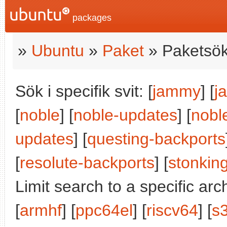
packages
»
Ubuntu
»
Paket
» Paketsök
Sök i specifik svit: [
jammy
] [
j
[
noble
] [
noble-updates
] [
nobl
updates
] [
questing-backports
[
resolute-backports
] [
stonkin
Limit search to a specific arch
[
armhf
] [
ppc64el
] [
riscv64
] [
s