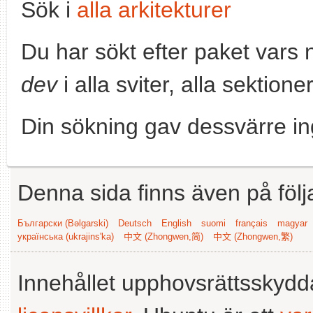
Sök i
alla arkitekturer
Du har sökt efter paket vars
dev
i alla sviter, alla sektion
Din sökning gav dessvärre in
Denna sida finns även på följ
Български (Bəlgarski)
Deutsch
English
suomi
français
magyar
українська (ukrajins'ka)
中文 (Zhongwen,简)
中文 (Zhongwen,繁)
Innehållet upphovsrättsskyd