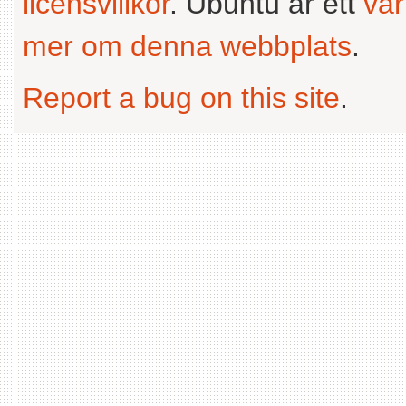
licensvillkor
. Ubuntu är ett
va
mer om denna webbplats
.
Report a bug on this site
.