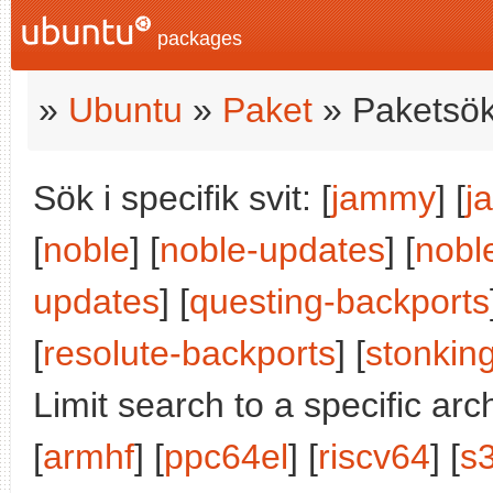
packages
»
Ubuntu
»
Paket
» Paketsök
Sök i specifik svit: [
jammy
] [
j
[
noble
] [
noble-updates
] [
nobl
updates
] [
questing-backports
[
resolute-backports
] [
stonkin
Limit search to a specific arch
[
armhf
] [
ppc64el
] [
riscv64
] [
s