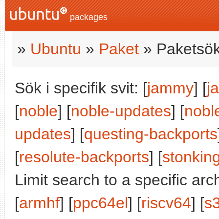
packages
»
Ubuntu
»
Paket
» Paketsök
Sök i specifik svit: [
jammy
] [
j
[
noble
] [
noble-updates
] [
nobl
updates
] [
questing-backports
[
resolute-backports
] [
stonkin
Limit search to a specific arch
[
armhf
] [
ppc64el
] [
riscv64
] [
s