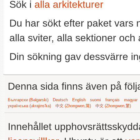
Sök i
alla arkitekturer
Du har sökt efter paket vars
alla sviter, alla sektioner och
Din sökning gav dessvärre in
Denna sida finns även på följ
Български (Bəlgarski)
Deutsch
English
suomi
français
magyar
українська (ukrajins'ka)
中文 (Zhongwen,简)
中文 (Zhongwen,繁)
Innehållet upphovsrättsskyd