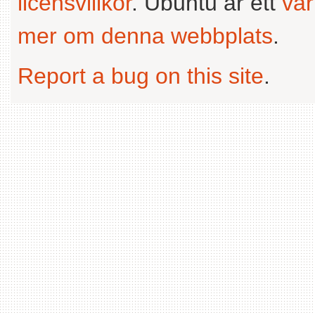
licensvillkor
. Ubuntu är ett
va
mer om denna webbplats
.
Report a bug on this site
.