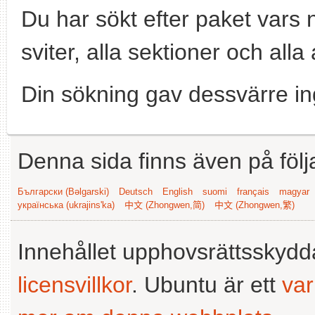
Du har sökt efter paket vars
sviter, alla sektioner och alla 
Din sökning gav dessvärre in
Denna sida finns även på följ
Български (Bəlgarski)
Deutsch
English
suomi
français
magyar
українська (ukrajins'ka)
中文 (Zhongwen,简)
中文 (Zhongwen,繁)
Innehållet upphovsrättsskyd
licensvillkor
. Ubuntu är ett
va