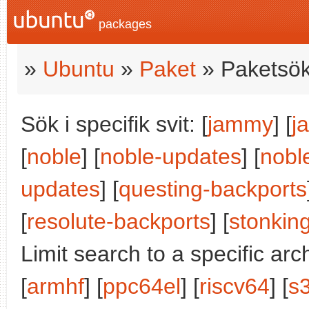
packages
»
Ubuntu
»
Paket
» Paketsök
Sök i specifik svit: [
jammy
] [
j
[
noble
] [
noble-updates
] [
nobl
updates
] [
questing-backports
[
resolute-backports
] [
stonkin
Limit search to a specific arch
[
armhf
] [
ppc64el
] [
riscv64
] [
s