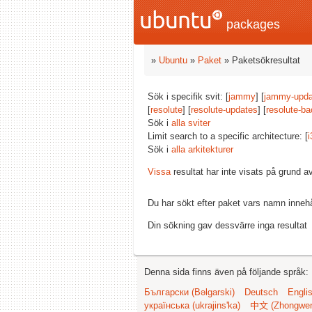
packages
»
Ubuntu
»
Paket
» Paketsökresultat
Sök i specifik svit: [
jammy
] [
jammy-upda
[
resolute
] [
resolute-updates
] [
resolute-ba
Sök i
alla sviter
Limit search to a specific architecture: [
i
Sök i
alla arkitekturer
Vissa
resultat har inte visats på grund 
Du har sökt efter paket vars namn inneh
Din sökning gav dessvärre inga resultat
Denna sida finns även på följande språk:
Български (Bəlgarski)
Deutsch
Engli
українська (ukrajins'ka)
中文 (Zhongwe