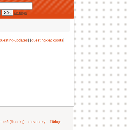
alla flaggor
questing-updates
] [
questing-backports
]
ский (Russkij)
slovensky
Türkçe