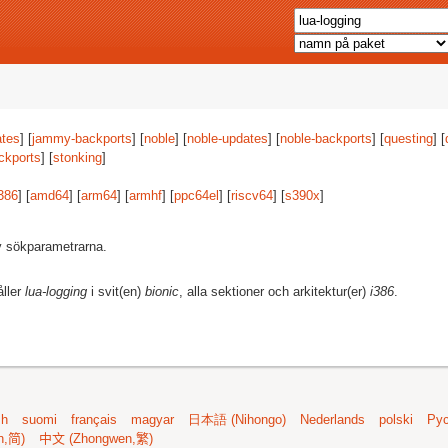
tes
] [
jammy-backports
] [
noble
] [
noble-updates
] [
noble-backports
] [
questing
] [
ckports
] [
stonking
]
386
] [
amd64
] [
arm64
] [
armhf
] [
ppc64el
] [
riscv64
] [
s390x
]
av sökparametrarna.
åller
lua-logging
i svit(en)
bionic
, alla sektioner och arkitektur(er)
i386
.
sh
suomi
français
magyar
日本語 (Nihongo)
Nederlands
polski
Рус
n,简)
中文 (Zhongwen,繁)