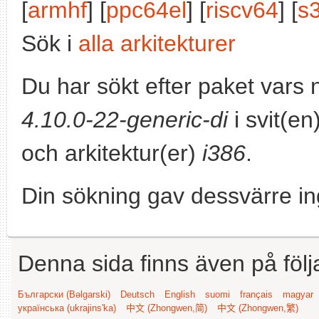
[
armhf
] [
ppc64el
] [
riscv64
] [
s
Sök i
alla arkitekturer
Du har sökt efter paket vars
4.10.0-22-generic-di
i svit(en
och arkitektur(er)
i386
.
Din sökning gav dessvärre in
Denna sida finns även på följ
Български (Bəlgarski)
Deutsch
English
suomi
français
magyar
українська (ukrajins'ka)
中文 (Zhongwen,简)
中文 (Zhongwen,繁)