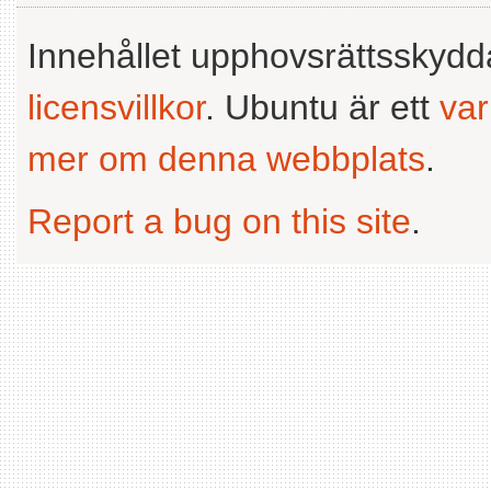
Innehållet upphovsrättsskyd
licensvillkor
. Ubuntu är ett
va
mer om denna webbplats
.
Report a bug on this site
.