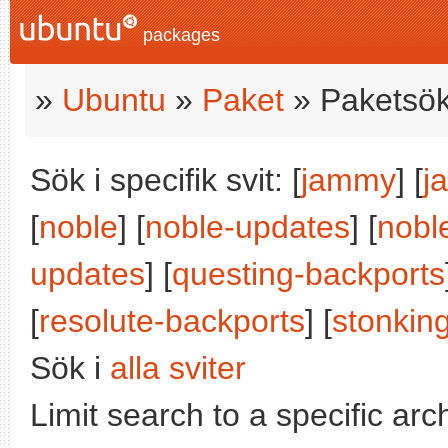
packages
»
Ubuntu
»
Paket
» Paketsök
Sök i specifik svit: [
jammy
] [
j
[
noble
] [
noble-updates
] [
nobl
updates
] [
questing-backports
[
resolute-backports
] [
stonkin
Sök i
alla sviter
Limit search to a specific arch