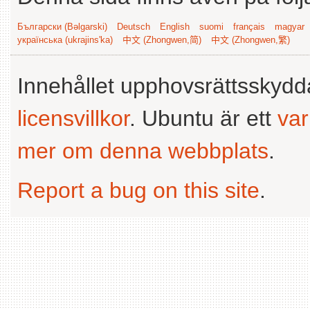
Български (Bəlgarski)
Deutsch
English
suomi
français
magyar
українська (ukrajins'ka)
中文 (Zhongwen,简)
中文 (Zhongwen,繁)
Innehållet upphovsrättsskyd
licensvillkor
. Ubuntu är ett
va
mer om denna webbplats
.
Report a bug on this site
.