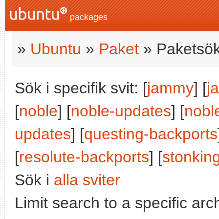
packages
»
Ubuntu
»
Paket
» Paketsök
Sök i specifik svit: [
jammy
] [
j
[
noble
] [
noble-updates
] [
nobl
updates
] [
questing-backports
[
resolute-backports
] [
stonkin
Sök i
alla sviter
Limit search to a specific arch