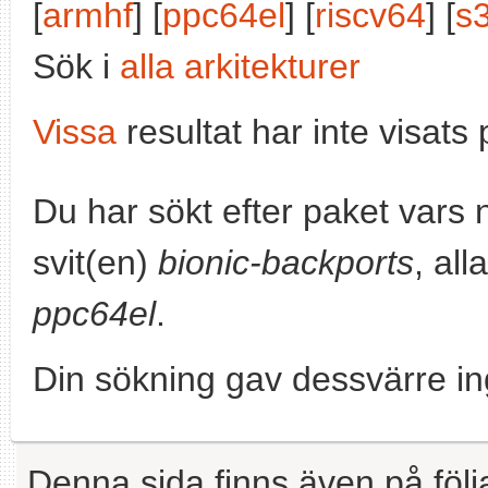
[
armhf
] [
ppc64el
] [
riscv64
] [
s
Sök i
alla arkitekturer
Vissa
resultat har inte visat
Du har sökt efter paket vars
svit(en)
bionic-backports
, all
ppc64el
.
Din sökning gav dessvärre in
Denna sida finns även på följ