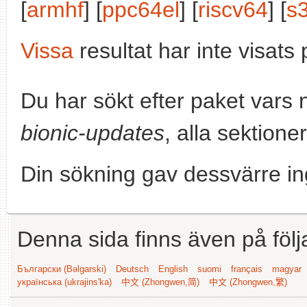
[
armhf
] [
ppc64el
] [
riscv64
] [
s
Vissa
resultat har inte visat
Du har sökt efter paket vars
bionic-updates
, alla sektioner
Din sökning gav dessvärre in
Denna sida finns även på följ
Български (Bəlgarski)
Deutsch
English
suomi
français
magyar
українська (ukrajins'ka)
中文 (Zhongwen,简)
中文 (Zhongwen,繁)