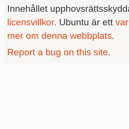
Innehållet upphovsrättsskyd
licensvillkor
. Ubuntu är ett
va
mer om denna webbplats
.
Report a bug on this site
.