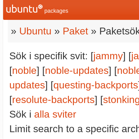
packages
»
Ubuntu
»
Paket
» Paketsök
Sök i specifik svit: [
jammy
] [
j
[
noble
] [
noble-updates
] [
nobl
updates
] [
questing-backports
[
resolute-backports
] [
stonkin
Sök i
alla sviter
Limit search to a specific arch