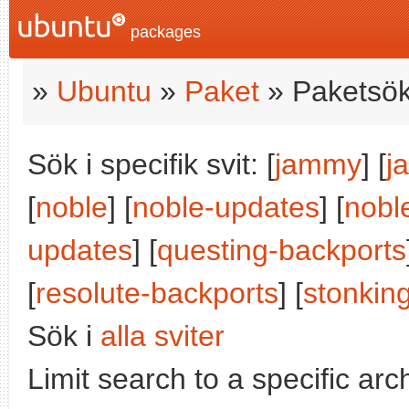
packages
»
Ubuntu
»
Paket
» Paketsök
Sök i specifik svit: [
jammy
] [
j
[
noble
] [
noble-updates
] [
nobl
updates
] [
questing-backports
[
resolute-backports
] [
stonkin
Sök i
alla sviter
Limit search to a specific arch