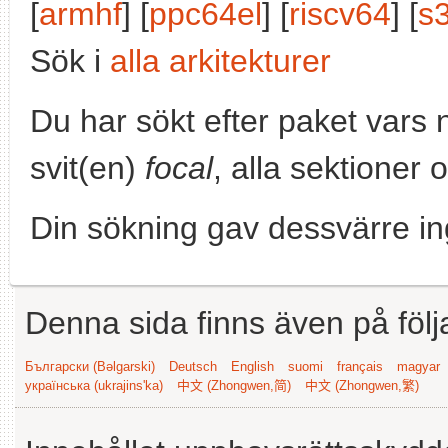
[
armhf
] [
ppc64el
] [
riscv64
] [
s
Sök i
alla arkitekturer
Du har sökt efter paket vars
svit(en)
focal
, alla sektioner 
Din sökning gav dessvärre in
Denna sida finns även på följ
Български (Bəlgarski)
Deutsch
English
suomi
français
magyar
українська (ukrajins'ka)
中文 (Zhongwen,简)
中文 (Zhongwen,繁)