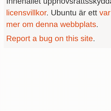
Innehållet upphovsrättsskyd
licensvillkor
. Ubuntu är ett
va
mer om denna webbplats
.
Report a bug on this site
.