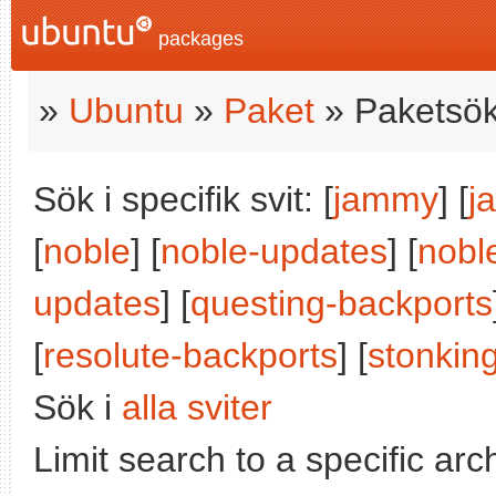
packages
»
Ubuntu
»
Paket
» Paketsök
Sök i specifik svit: [
jammy
] [
j
[
noble
] [
noble-updates
] [
nobl
updates
] [
questing-backports
[
resolute-backports
] [
stonkin
Sök i
alla sviter
Limit search to a specific arch