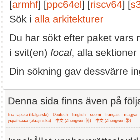
[
armhf
] [
ppc64el
] [
riscv64
] [
s
Sök i
alla arkitekturer
Du har sökt efter paket vars
i svit(en)
focal
, alla sektioner
Din sökning gav dessvärre in
Denna sida finns även på följ
Български (Bəlgarski)
Deutsch
English
suomi
français
magyar
українська (ukrajins'ka)
中文 (Zhongwen,简)
中文 (Zhongwen,繁)