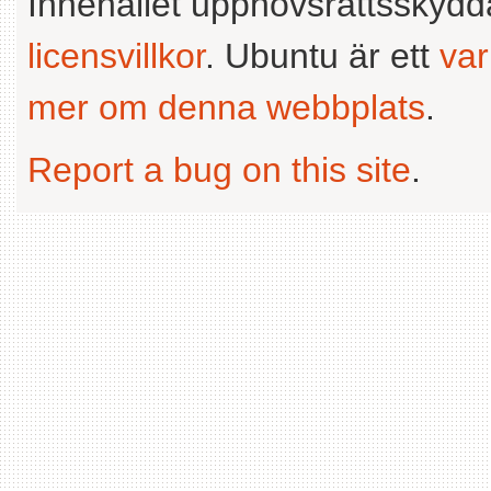
Innehållet upphovsrättsskyd
licensvillkor
. Ubuntu är ett
va
mer om denna webbplats
.
Report a bug on this site
.