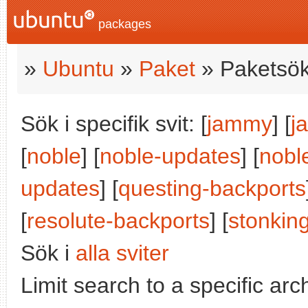
packages
»
Ubuntu
»
Paket
» Paketsök
Sök i specifik svit: [
jammy
] [
j
[
noble
] [
noble-updates
] [
nobl
updates
] [
questing-backports
[
resolute-backports
] [
stonkin
Sök i
alla sviter
Limit search to a specific arch