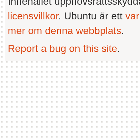
Innehållet upphovsrättsskyd
licensvillkor
. Ubuntu är ett
va
mer om denna webbplats
.
Report a bug on this site
.