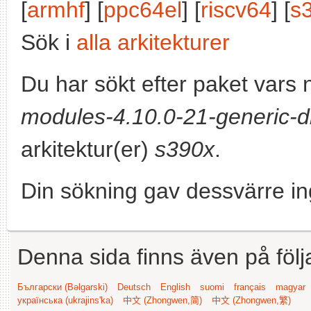
[
armhf
] [
ppc64el
] [
riscv64
] [
s
Sök i
alla arkitekturer
Du har sökt efter paket vars
modules-4.10.0-21-generic-d
arkitektur(er)
s390x
.
Din sökning gav dessvärre in
Denna sida finns även på följ
Български (Bəlgarski)
Deutsch
English
suomi
français
magyar
українська (ukrajins'ka)
中文 (Zhongwen,简)
中文 (Zhongwen,繁)