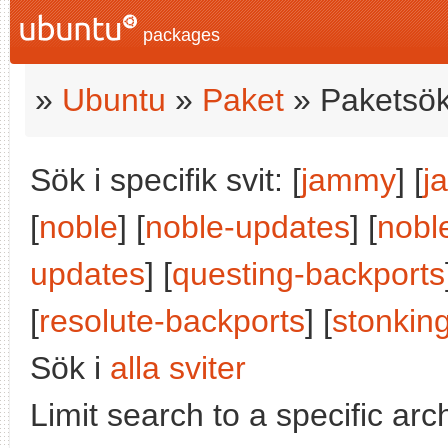
packages
»
Ubuntu
»
Paket
» Paketsök
Sök i specifik svit: [
jammy
] [
j
[
noble
] [
noble-updates
] [
nobl
updates
] [
questing-backports
[
resolute-backports
] [
stonkin
Sök i
alla sviter
Limit search to a specific arch