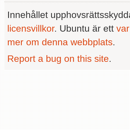
Innehållet upphovsrättsskyd
licensvillkor
. Ubuntu är ett
va
mer om denna webbplats
.
Report a bug on this site
.