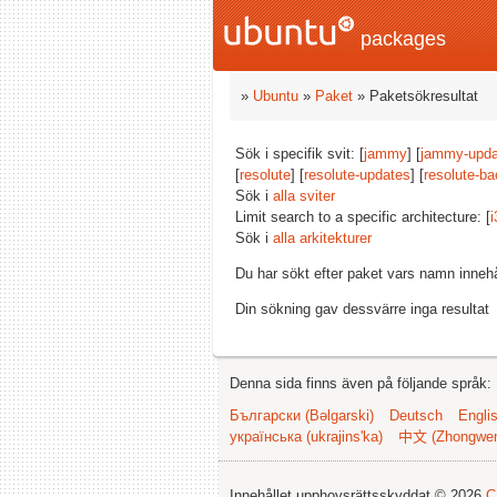
packages
»
Ubuntu
»
Paket
» Paketsökresultat
Sök i specifik svit: [
jammy
] [
jammy-upda
[
resolute
] [
resolute-updates
] [
resolute-ba
Sök i
alla sviter
Limit search to a specific architecture: [
i
Sök i
alla arkitekturer
Du har sökt efter paket vars namn inneh
Din sökning gav dessvärre inga resultat
Denna sida finns även på följande språk:
Български (Bəlgarski)
Deutsch
Engli
українська (ukrajins'ka)
中文 (Zhongwe
Innehållet upphovsrättsskyddat © 2026
C