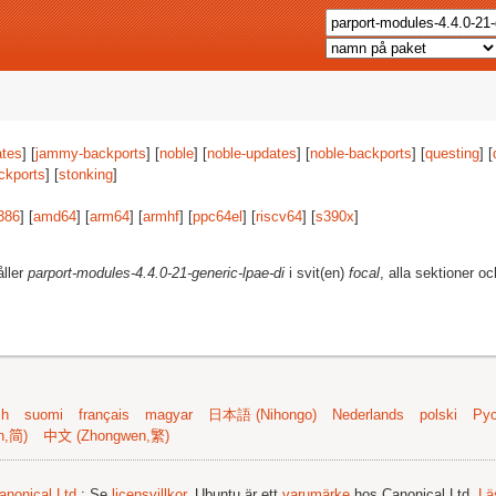
tes
] [
jammy-backports
] [
noble
] [
noble-updates
] [
noble-backports
] [
questing
] [
ckports
] [
stonking
]
386
] [
amd64
] [
arm64
] [
armhf
] [
ppc64el
] [
riscv64
] [
s390x
]
åller
parport-modules-4.4.0-21-generic-lpae-di
i svit(en)
focal
, alla sektioner oc
sh
suomi
français
magyar
日本語 (Nihongo)
Nederlands
polski
Рус
n,简)
中文 (Zhongwen,繁)
anonical Ltd.
; Se
licensvillkor
. Ubuntu är ett
varumärke
hos Canonical Ltd.
Lä