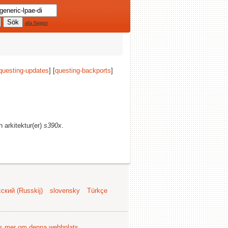
alla flaggor
questing-updates
] [
questing-backports
]
h arkitektur(er)
s390x
.
ский (Russkij)
slovensky
Türkçe
s mer om denna webbplats
.