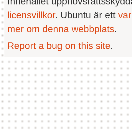
Innehållet upphovsrättsskyd
licensvillkor
. Ubuntu är ett
va
mer om denna webbplats
.
Report a bug on this site
.