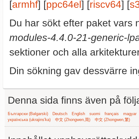
[
armhf
] [
ppc64el
] [
riscv64
] [
s
Du har sökt efter paket vars
modules-4.4.0-21-generic-lpa
sektioner och alla arkitekturer
Din sökning gav dessvärre in
Denna sida finns även på följ
Български (Bəlgarski)
Deutsch
English
suomi
français
magyar
українська (ukrajins'ka)
中文 (Zhongwen,简)
中文 (Zhongwen,繁)