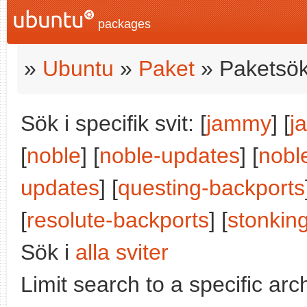
packages
»
Ubuntu
»
Paket
» Paketsök
Sök i specifik svit: [
jammy
] [
j
[
noble
] [
noble-updates
] [
nobl
updates
] [
questing-backports
[
resolute-backports
] [
stonkin
Sök i
alla sviter
Limit search to a specific arch