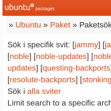
packages
»
Ubuntu
»
Paket
» Paketsök
Sök i specifik svit: [
jammy
] [
j
[
noble
] [
noble-updates
] [
nobl
updates
] [
questing-backports
[
resolute-backports
] [
stonkin
Sök i
alla sviter
Limit search to a specific arch