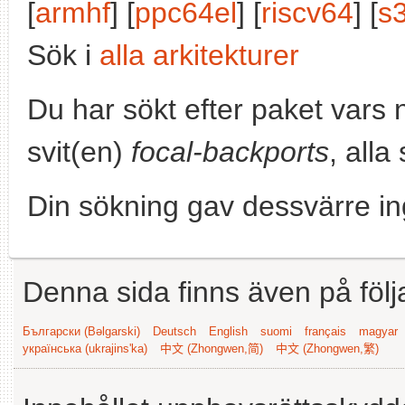
[
armhf
] [
ppc64el
] [
riscv64
] [
s
Sök i
alla arkitekturer
Du har sökt efter paket vars
svit(en)
focal-backports
, alla
Din sökning gav dessvärre in
Denna sida finns även på följ
Български (Bəlgarski)
Deutsch
English
suomi
français
magyar
українська (ukrajins'ka)
中文 (Zhongwen,简)
中文 (Zhongwen,繁)