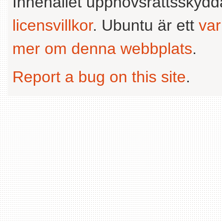
Innehållet upphovsrättsskyd
licensvillkor
. Ubuntu är ett
va
mer om denna webbplats
.
Report a bug on this site
.