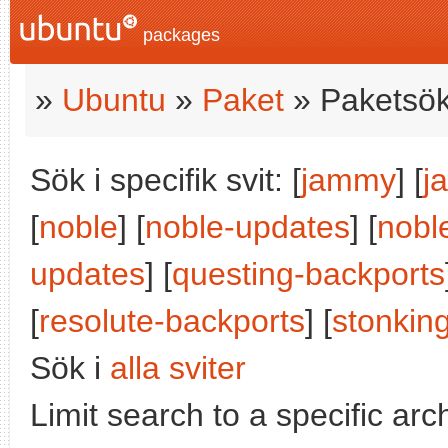
packages
»
Ubuntu
»
Paket
» Paketsök
Sök i specifik svit: [
jammy
] [
j
[
noble
] [
noble-updates
] [
nobl
updates
] [
questing-backports
[
resolute-backports
] [
stonkin
Sök i
alla sviter
Limit search to a specific arch