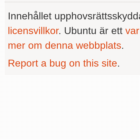
Innehållet upphovsrättsskyd
licensvillkor
. Ubuntu är ett
va
mer om denna webbplats
.
Report a bug on this site
.