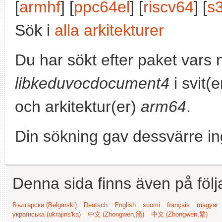
[
armhf
] [
ppc64el
] [
riscv64
] [
s
Sök i
alla arkitekturer
Du har sökt efter paket vars
libkeduvocdocument4
i svit(
och arkitektur(er)
arm64
.
Din sökning gav dessvärre in
Denna sida finns även på följ
Български (Bəlgarski)
Deutsch
English
suomi
français
magyar
українська (ukrajins'ka)
中文 (Zhongwen,简)
中文 (Zhongwen,繁)