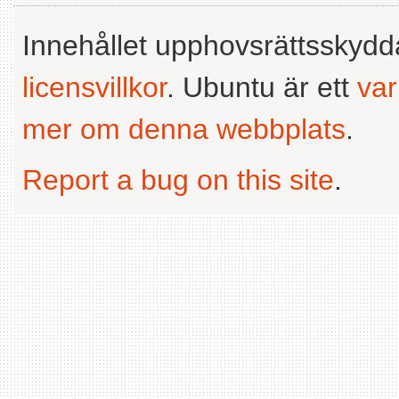
Innehållet upphovsrättsskyd
licensvillkor
. Ubuntu är ett
va
mer om denna webbplats
.
Report a bug on this site
.