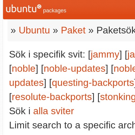
packages
»
Ubuntu
»
Paket
» Paketsök
Sök i specifik svit: [
jammy
] [
j
[
noble
] [
noble-updates
] [
nobl
updates
] [
questing-backports
[
resolute-backports
] [
stonkin
Sök i
alla sviter
Limit search to a specific arch