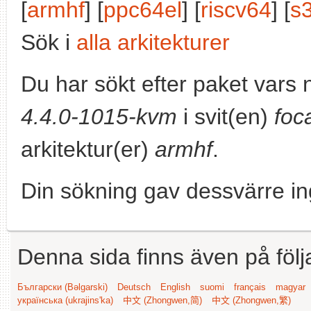
[
armhf
] [
ppc64el
] [
riscv64
] [
s
Sök i
alla arkitekturer
Du har sökt efter paket vars
4.4.0-1015-kvm
i svit(en)
foc
arkitektur(er)
armhf
.
Din sökning gav dessvärre in
Denna sida finns även på följ
Български (Bəlgarski)
Deutsch
English
suomi
français
magyar
українська (ukrajins'ka)
中文 (Zhongwen,简)
中文 (Zhongwen,繁)