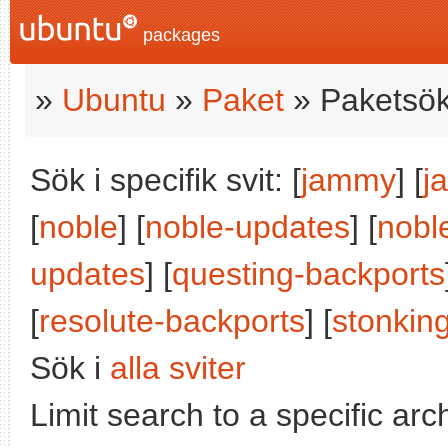
packages
»
Ubuntu
»
Paket
» Paketsök
Sök i specifik svit: [
jammy
] [
j
[
noble
] [
noble-updates
] [
nobl
updates
] [
questing-backports
[
resolute-backports
] [
stonkin
Sök i
alla sviter
Limit search to a specific arch