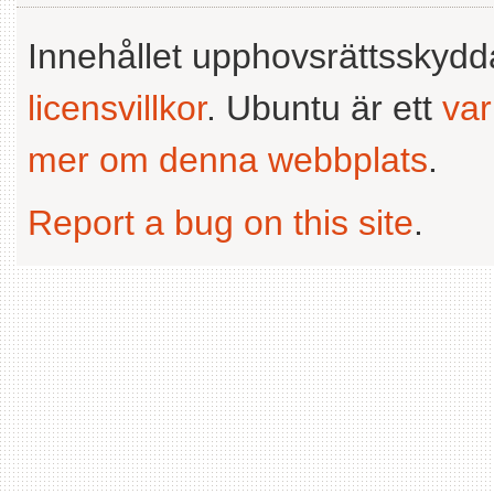
Innehållet upphovsrättsskyd
licensvillkor
. Ubuntu är ett
va
mer om denna webbplats
.
Report a bug on this site
.