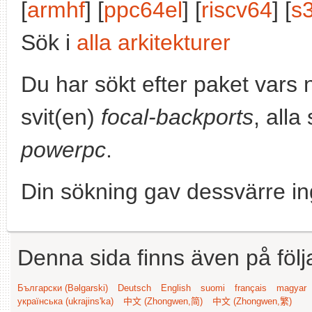
[
armhf
] [
ppc64el
] [
riscv64
] [
s
Sök i
alla arkitekturer
Du har sökt efter paket vars
svit(en)
focal-backports
, alla
powerpc
.
Din sökning gav dessvärre in
Denna sida finns även på följ
Български (Bəlgarski)
Deutsch
English
suomi
français
magyar
українська (ukrajins'ka)
中文 (Zhongwen,简)
中文 (Zhongwen,繁)