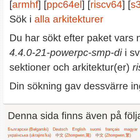
[
armhf
] [
ppc64el
] [
riscv64
] [
s
Sök i
alla arkitekturer
Du har sökt efter paket vars
4.4.0-21-powerpc-smp-di
i sv
sektioner och arkitektur(er)
r
Din sökning gav dessvärre in
Denna sida finns även på följ
Български (Bəlgarski)
Deutsch
English
suomi
français
magyar
українська (ukrajins'ka)
中文 (Zhongwen,简)
中文 (Zhongwen,繁)