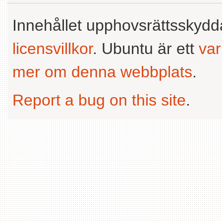
Innehållet upphovsrättsskyd
licensvillkor
. Ubuntu är ett
va
mer om denna webbplats
.
Report a bug on this site
.