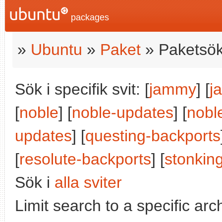
packages
»
Ubuntu
»
Paket
» Paketsök
Sök i specifik svit: [
jammy
] [
j
[
noble
] [
noble-updates
] [
nobl
updates
] [
questing-backports
[
resolute-backports
] [
stonkin
Sök i
alla sviter
Limit search to a specific arch