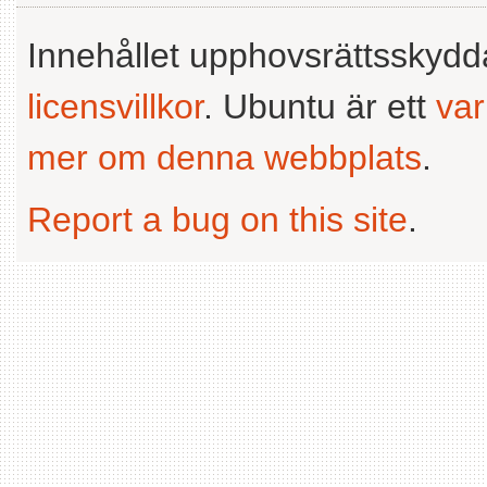
Innehållet upphovsrättsskyd
licensvillkor
. Ubuntu är ett
va
mer om denna webbplats
.
Report a bug on this site
.