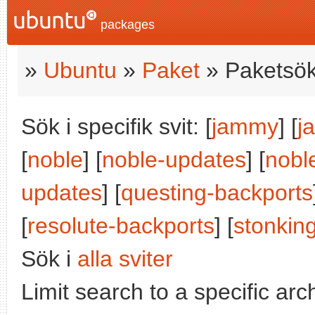
packages
»
Ubuntu
»
Paket
» Paketsök
Sök i specifik svit: [
jammy
] [
j
[
noble
] [
noble-updates
] [
nobl
updates
] [
questing-backports
[
resolute-backports
] [
stonkin
Sök i
alla sviter
Limit search to a specific arch