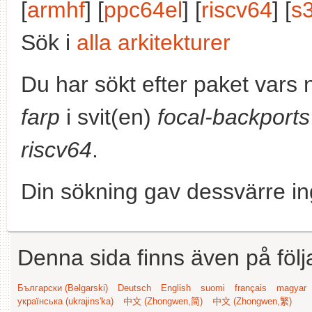
[
armhf
] [
ppc64el
] [
riscv64
] [
s
Sök i
alla arkitekturer
Du har sökt efter paket vars
farp
i svit(en)
focal-backports
riscv64
.
Din sökning gav dessvärre in
Denna sida finns även på följ
Български (Bəlgarski)
Deutsch
English
suomi
français
magyar
українська (ukrajins'ka)
中文 (Zhongwen,简)
中文 (Zhongwen,繁)