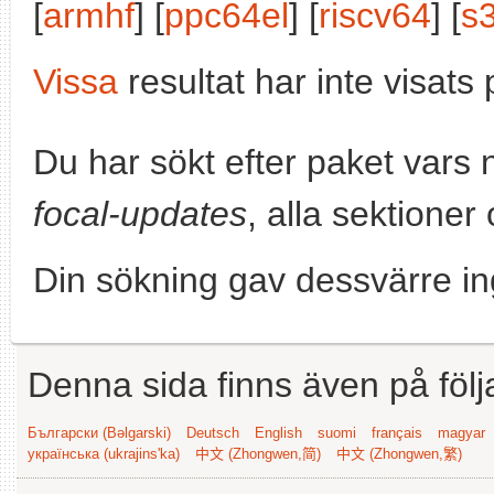
[
armhf
] [
ppc64el
] [
riscv64
] [
s
Vissa
resultat har inte visat
Du har sökt efter paket vars
focal-updates
, alla sektioner 
Din sökning gav dessvärre in
Denna sida finns även på följ
Български (Bəlgarski)
Deutsch
English
suomi
français
magyar
українська (ukrajins'ka)
中文 (Zhongwen,简)
中文 (Zhongwen,繁)