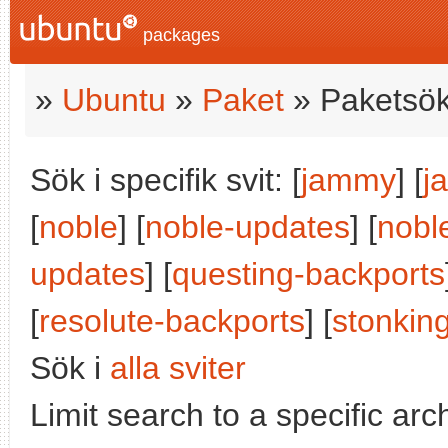
packages
»
Ubuntu
»
Paket
» Paketsök
Sök i specifik svit: [
jammy
] [
j
[
noble
] [
noble-updates
] [
nobl
updates
] [
questing-backports
[
resolute-backports
] [
stonkin
Sök i
alla sviter
Limit search to a specific arch