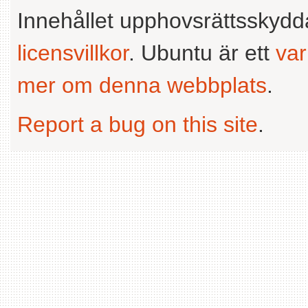
Innehållet upphovsrättsskyd
licensvillkor
. Ubuntu är ett
va
mer om denna webbplats
.
Report a bug on this site
.