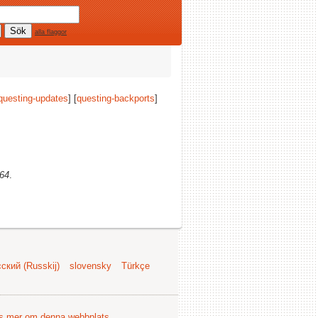
alla flaggor
questing-updates
] [
questing-backports
]
64
.
ский (Russkij)
slovensky
Türkçe
s mer om denna webbplats
.