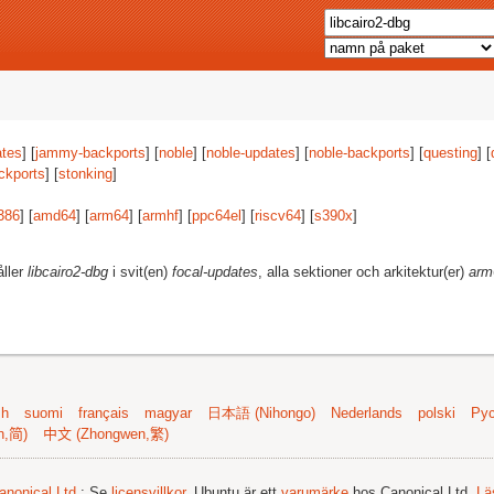
tes
] [
jammy-backports
] [
noble
] [
noble-updates
] [
noble-backports
] [
questing
] [
ckports
] [
stonking
]
386
] [
amd64
] [
arm64
] [
armhf
] [
ppc64el
] [
riscv64
] [
s390x
]
åller
libcairo2-dbg
i svit(en)
focal-updates
, alla sektioner och arkitektur(er)
arm
sh
suomi
français
magyar
日本語 (Nihongo)
Nederlands
polski
Рус
n,简)
中文 (Zhongwen,繁)
anonical Ltd.
; Se
licensvillkor
. Ubuntu är ett
varumärke
hos Canonical Ltd.
Lä