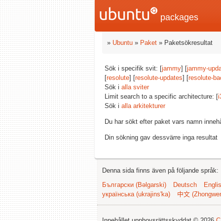
packages
»
Ubuntu
»
Paket
» Paketsökresultat
Sök i specifik svit: [
jammy
] [
jammy-upda
[
resolute
] [
resolute-updates
] [
resolute-ba
Sök i
alla sviter
Limit search to a specific architecture: [
i
Sök i
alla arkitekturer
Du har sökt efter paket vars namn inneh
Din sökning gav dessvärre inga resultat
Denna sida finns även på följande språk:
Български (Bəlgarski)
Deutsch
Engli
українська (ukrajins'ka)
中文 (Zhongwe
Innehållet upphovsrättsskyddat © 2026
C