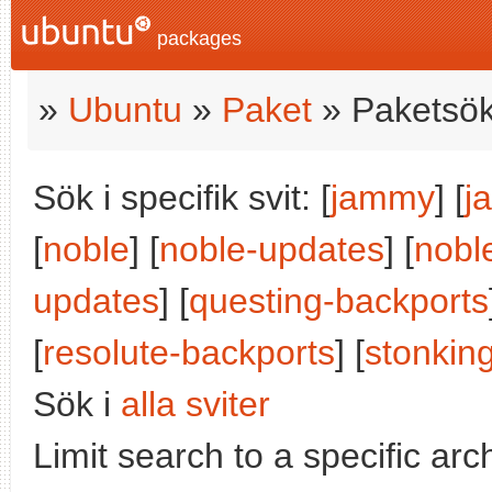
packages
»
Ubuntu
»
Paket
» Paketsök
Sök i specifik svit: [
jammy
] [
j
[
noble
] [
noble-updates
] [
nobl
updates
] [
questing-backports
[
resolute-backports
] [
stonkin
Sök i
alla sviter
Limit search to a specific arch