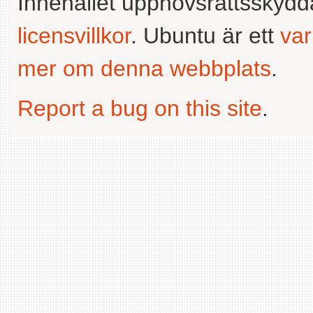
Innehållet upphovsrättsskyd
licensvillkor
. Ubuntu är ett
va
mer om denna webbplats
.
Report a bug on this site
.