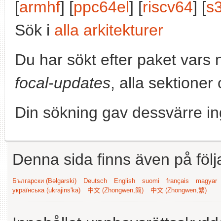
[
armhf
] [
ppc64el
] [
riscv64
] [
s
Sök i
alla arkitekturer
Du har sökt efter paket vars
focal-updates
, alla sektioner
Din sökning gav dessvärre in
Denna sida finns även på följ
Български (Bəlgarski)
Deutsch
English
suomi
français
magyar
українська (ukrajins'ka)
中文 (Zhongwen,简)
中文 (Zhongwen,繁)