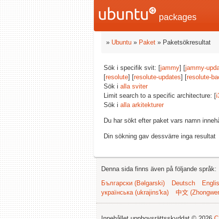
packages
»
Ubuntu
»
Paket
» Paketsökresultat
Sök i specifik svit: [
jammy
] [
jammy-upda
[
resolute
] [
resolute-updates
] [
resolute-ba
Sök i
alla sviter
Limit search to a specific architecture: [
i
Sök i
alla arkitekturer
Du har sökt efter paket vars namn inneh
Din sökning gav dessvärre inga resultat
Denna sida finns även på följande språk:
Български (Bəlgarski)
Deutsch
Engli
українська (ukrajins'ka)
中文 (Zhongwe
Innehållet upphovsrättsskyddat © 2026
C