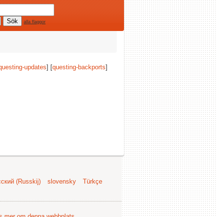
alla flaggor
questing-updates
] [
questing-backports
]
ский (Russkij)
slovensky
Türkçe
s mer om denna webbplats
.