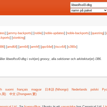
tes
] [
jammy-backports
] [
noble
] [
noble-updates
] [
noble-backports
] [
questing
] [
ckports
] [
stonking
]
386
] [
amd64
] [
arm64
] [
armhf
] [
ppc64el
] [
riscv64
] [
s390x
]
åller
libwolfssl0-dbg
i svit(en)
groovy
, alla sektioner och arkitektur(er)
i386
.
sh
suomi
français
magyar
日本語 (Nihongo)
Nederlands
polski
Рус
n,简)
中文 (Zhongwen,繁)
anonical Ltd.
; Se
licensvillkor
. Ubuntu är ett
varumärke
hos Canonical Ltd.
Lä