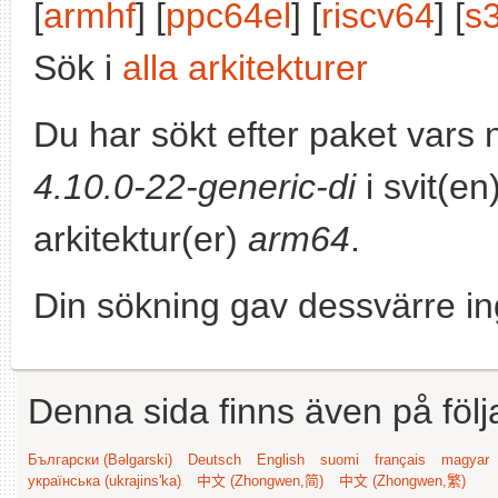
[
armhf
] [
ppc64el
] [
riscv64
] [
s
Sök i
alla arkitekturer
Du har sökt efter paket vars
4.10.0-22-generic-di
i svit(en
arkitektur(er)
arm64
.
Din sökning gav dessvärre in
Denna sida finns även på följ
Български (Bəlgarski)
Deutsch
English
suomi
français
magyar
українська (ukrajins'ka)
中文 (Zhongwen,简)
中文 (Zhongwen,繁)