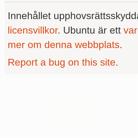
Innehållet upphovsrättsskyd
licensvillkor
. Ubuntu är ett
va
mer om denna webbplats
.
Report a bug on this site
.