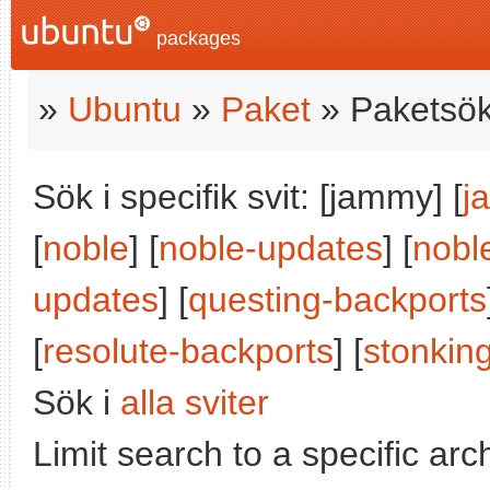
packages
»
Ubuntu
»
Paket
» Paketsök
Sök i specifik svit: [jammy] [
j
[
noble
] [
noble-updates
] [
nobl
updates
] [
questing-backports
[
resolute-backports
] [
stonkin
Sök i
alla sviter
Limit search to a specific arch