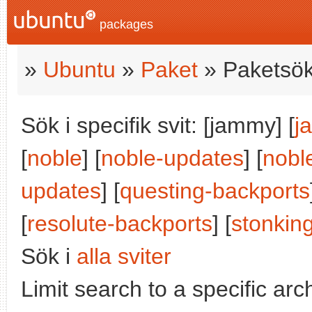
packages
»
Ubuntu
»
Paket
» Paketsök
Sök i specifik svit: [jammy] [
j
[
noble
] [
noble-updates
] [
nobl
updates
] [
questing-backports
[
resolute-backports
] [
stonkin
Sök i
alla sviter
Limit search to a specific arch