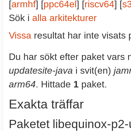
[
armhf
] [
ppc64el
] [
riscv64
] [
s
Sök i
alla arkitekturer
Vissa
resultat har inte visat
Du har sökt efter paket vars
updatesite-java
i svit(en)
jam
arm64
. Hittade
1
paket.
Exakta träffar
Paketet libequinox-p2-