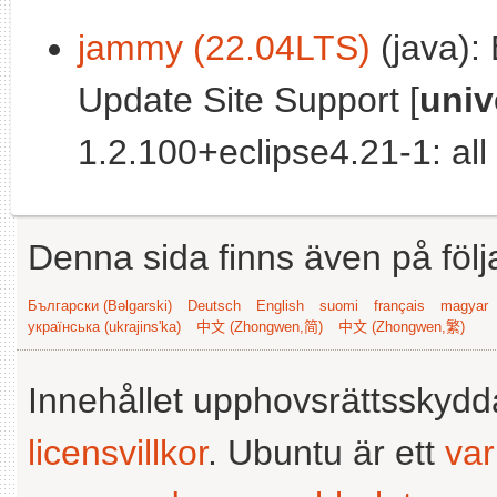
jammy (22.04LTS)
(java):
Update Site Support [
univ
1.2.100+eclipse4.21-1: all
Denna sida finns även på följ
Български (Bəlgarski)
Deutsch
English
suomi
français
magyar
українська (ukrajins'ka)
中文 (Zhongwen,简)
中文 (Zhongwen,繁)
Innehållet upphovsrättsskyd
licensvillkor
. Ubuntu är ett
va