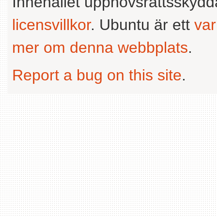
Innehållet upphovsrättsskyd
licensvillkor
. Ubuntu är ett
va
mer om denna webbplats
.
Report a bug on this site
.