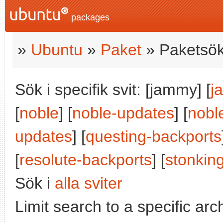
packages
»
Ubuntu
»
Paket
» Paketsök
Sök i specifik svit: [jammy] [
j
[
noble
] [
noble-updates
] [
nobl
updates
] [
questing-backports
[
resolute-backports
] [
stonkin
Sök i
alla sviter
Limit search to a specific arch