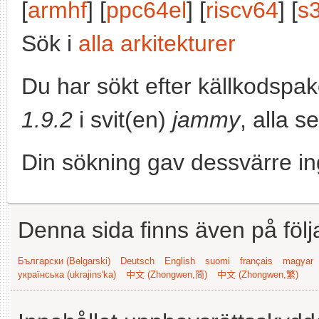
[
armhf
] [
ppc64el
] [
riscv64
] [
s
Sök i
alla arkitekturer
Du har sökt efter källkodspa
1.9.2
i svit(en)
jammy
, alla s
Din sökning gav dessvärre in
Denna sida finns även på följ
Български (Bəlgarski)
Deutsch
English
suomi
français
magyar
українська (ukrajins'ka)
中文 (Zhongwen,简)
中文 (Zhongwen,繁)