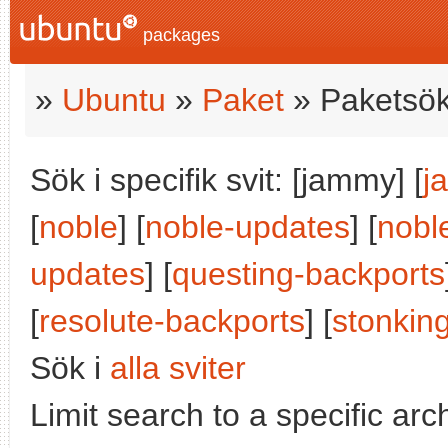
packages
»
Ubuntu
»
Paket
» Paketsök
Sök i specifik svit: [jammy] [
j
[
noble
] [
noble-updates
] [
nobl
updates
] [
questing-backports
[
resolute-backports
] [
stonkin
Sök i
alla sviter
Limit search to a specific arch