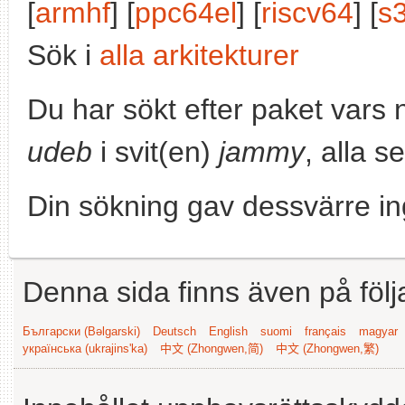
[
armhf
] [
ppc64el
] [
riscv64
] [
s
Sök i
alla arkitekturer
Du har sökt efter paket vars
udeb
i svit(en)
jammy
, alla s
Din sökning gav dessvärre in
Denna sida finns även på följ
Български (Bəlgarski)
Deutsch
English
suomi
français
magyar
українська (ukrajins'ka)
中文 (Zhongwen,简)
中文 (Zhongwen,繁)