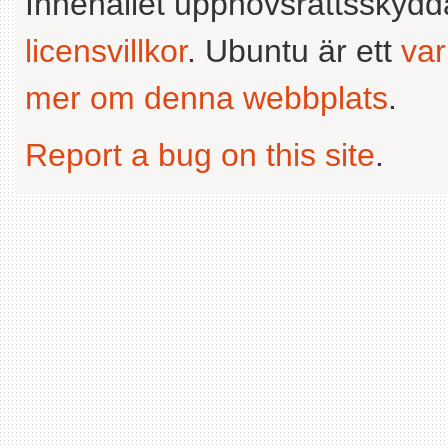
Innehållet upphovsrättsskyd
licensvillkor
. Ubuntu är ett
va
mer om denna webbplats
.
Report a bug on this site
.