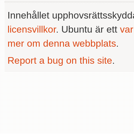
Innehållet upphovsrättsskyd
licensvillkor
. Ubuntu är ett
va
mer om denna webbplats
.
Report a bug on this site
.