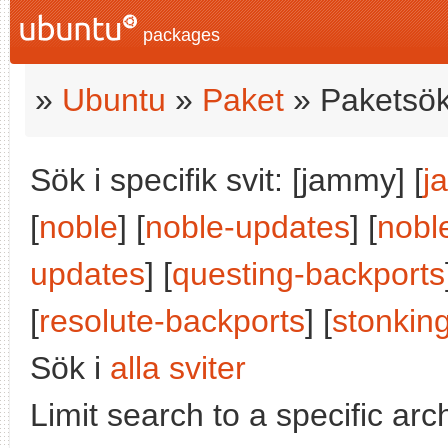
packages
»
Ubuntu
»
Paket
» Paketsök
Sök i specifik svit: [jammy] [
j
[
noble
] [
noble-updates
] [
nobl
updates
] [
questing-backports
[
resolute-backports
] [
stonkin
Sök i
alla sviter
Limit search to a specific arch