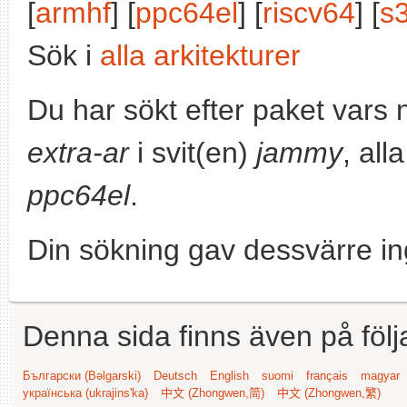
[
armhf
] [
ppc64el
] [
riscv64
] [
s
Sök i
alla arkitekturer
Du har sökt efter paket vars
extra-ar
i svit(en)
jammy
, all
ppc64el
.
Din sökning gav dessvärre in
Denna sida finns även på följ
Български (Bəlgarski)
Deutsch
English
suomi
français
magyar
українська (ukrajins'ka)
中文 (Zhongwen,简)
中文 (Zhongwen,繁)