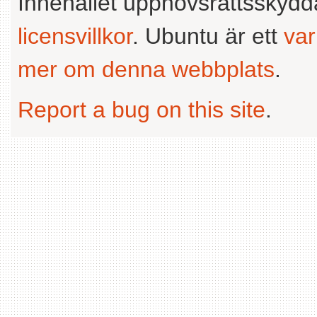
Innehållet upphovsrättsskyd
licensvillkor
. Ubuntu är ett
va
mer om denna webbplats
.
Report a bug on this site
.