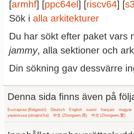
[
armhf
] [
ppc64el
] [
riscv64
] [
s
Sök i
alla arkitekturer
Du har sökt efter paket vars
jammy
, alla sektioner och ark
Din sökning gav dessvärre in
Denna sida finns även på följ
Български (Bəlgarski)
Deutsch
English
suomi
français
magyar
українська (ukrajins'ka)
中文 (Zhongwen,简)
中文 (Zhongwen,繁)