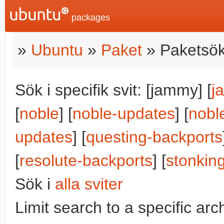
packages
»
Ubuntu
»
Paket
» Paketsök
Sök i specifik svit: [jammy] [
j
[
noble
] [
noble-updates
] [
nobl
updates
] [
questing-backports
[
resolute-backports
] [
stonkin
Sök i
alla sviter
Limit search to a specific arch