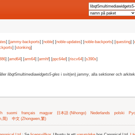
tes
] [
jammy-backports
] [
noble
] [
noble-updates
] [
noble-backports
] [
questing
] [
ckports
] [
stonking
]
386
] [
amd64
] [
arm64
] [
armhf
] [
ppc64el
] [
riscv64
] [
s390x
]
åller
libqt5multimediawidgets5-gles
i svit(en)
jammy
, alla sektioner och arkitek
sh
suomi
français
magyar
日本語 (Nihongo)
Nederlands
polski
Рус
n,简)
中文 (Zhongwen,繁)
anonical Ltd.
; Se
licensvillkor
. Ubuntu är ett
varumärke
hos Canonical Ltd.
Lä