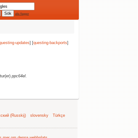
alla flaggor
questing-updates
] [
questing-backports
]
tur(er)
ppc64el
.
ский (Russkij)
slovensky
Türkçe
s mer om denna webbplats
.