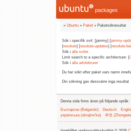
packages
»
Ubuntu
»
Paket
» Paketsökresultat
Sök i specifik svit: [jammy] [
jammy-upda
[
resolute
] [
resolute-updates
] [
resolute-ba
Sök i
alla sviter
Limit search to a specific architecture: [
i
Sök i
alla arkitekturer
Du har sökt efter paket vars namn inneh
Din sökning gav dessvärre inga resultat
Denna sida finns även på följande språk:
Български (Bəlgarski)
Deutsch
Engli
українська (ukrajins'ka)
中文 (Zhongwe
Innehållet upphovsrättsskyddat © 2026
C