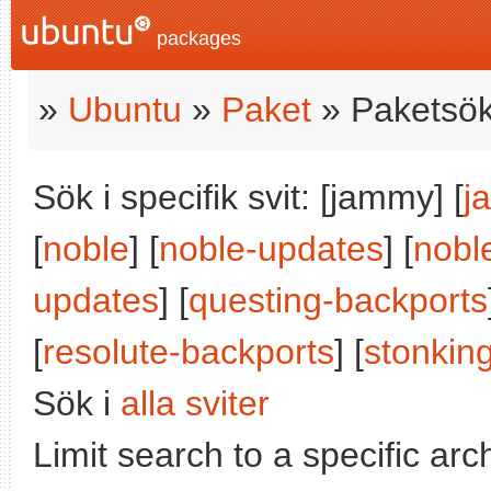
packages
»
Ubuntu
»
Paket
» Paketsök
Sök i specifik svit: [jammy] [
j
[
noble
] [
noble-updates
] [
nobl
updates
] [
questing-backports
[
resolute-backports
] [
stonkin
Sök i
alla sviter
Limit search to a specific arch