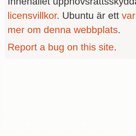
Innehållet upphovsrättsskyd
licensvillkor
. Ubuntu är ett
va
mer om denna webbplats
.
Report a bug on this site
.