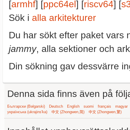
[
armhf
] [
ppc64el
] [
riscv64
] [
s
Sök i
alla arkitekturer
Du har sökt efter paket vars
jammy
, alla sektioner och ark
Din sökning gav dessvärre in
Denna sida finns även på följ
Български (Bəlgarski)
Deutsch
English
suomi
français
magyar
українська (ukrajins'ka)
中文 (Zhongwen,简)
中文 (Zhongwen,繁)