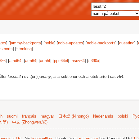
tes
] [
jammy-backports
] [
noble
] [
noble-updates
] [
noble-backports
] [
questing
] [
ckports
] [
stonking
]
386
] [
amd64
] [
arm64
] [
armhf
] [
ppc64el
] [
riscv64
] [
s390x
]
åller
lesstif2
i svit(en)
jammy
, alla sektioner och arkitektur(er)
riscv64
.
sh
suomi
français
magyar
日本語 (Nihongo)
Nederlands
polski
Рус
n,简)
中文 (Zhongwen,繁)
anonical Ltd.
; Se
licensvillkor
. Ubuntu är ett
varumärke
hos Canonical Ltd.
Lä