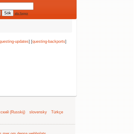
alla flaggor
questing-updates
] [
questing-backports
]
ский (Russkij)
slovensky
Türkçe
s mer om denna webbplats
.