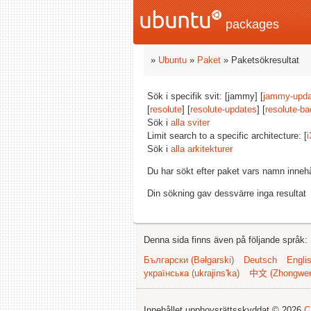
packages
»
Ubuntu
»
Paket
» Paketsökresultat
Sök i specifik svit: [jammy] [
jammy-upda
[
resolute
] [
resolute-updates
] [
resolute-ba
Sök i
alla sviter
Limit search to a specific architecture: [
i
Sök i
alla arkitekturer
Du har sökt efter paket vars namn inneh
Din sökning gav dessvärre inga resultat
Denna sida finns även på följande språk:
Български (Bəlgarski)
Deutsch
Engli
українська (ukrajins'ka)
中文 (Zhongwe
Innehållet upphovsrättsskyddat © 2026
C