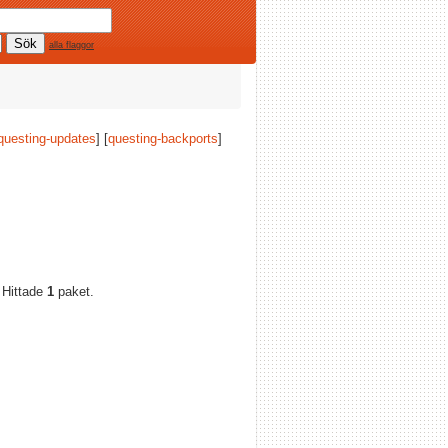
alla flaggor
questing-updates
] [
questing-backports
]
 Hittade
1
paket.