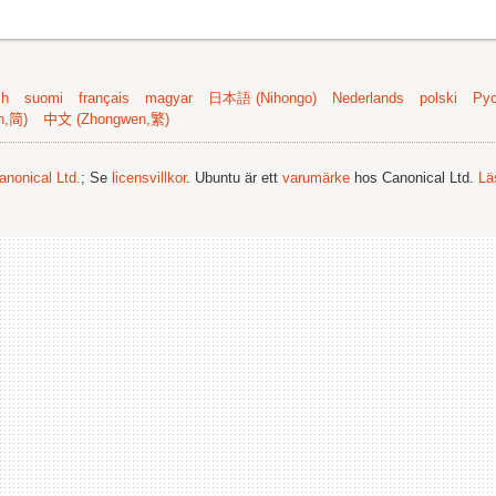
sh
suomi
français
magyar
日本語 (Nihongo)
Nederlands
polski
Рус
n,简)
中文 (Zhongwen,繁)
anonical Ltd.
; Se
licensvillkor
. Ubuntu är ett
varumärke
hos Canonical Ltd.
Lä