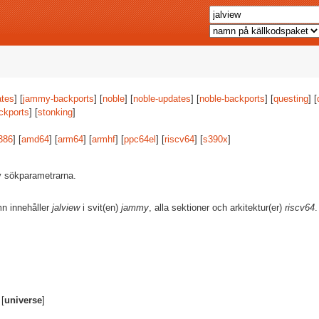
tes
] [
jammy-backports
] [
noble
] [
noble-updates
] [
noble-backports
] [
questing
] [
ckports
] [
stonking
]
386
] [
amd64
] [
arm64
] [
armhf
] [
ppc64el
] [
riscv64
] [
s390x
]
av sökparametrarna.
mn innehåller
jalview
i svit(en)
jammy
, alla sektioner och arkitektur(er)
riscv64
.
 [
universe
]