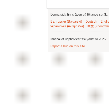
Denna sida finns även på följande språk:
Български (Bəlgarski)
Deutsch
Engli
українська (ukrajins'ka)
中文 (Zhongwe
Innehållet upphovsrättsskyddat © 2026
C
Report a bug on this site
.