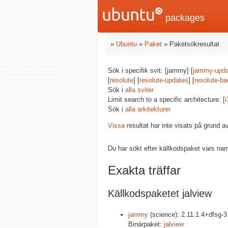
packages
»
Ubuntu
»
Paket
» Paketsökresultat
Sök i specifik svit: [jammy] [
jammy-upda
[
resolute
] [
resolute-updates
] [
resolute-ba
Sök i
alla sviter
Limit search to a specific architecture: [
i
Sök i
alla arkitekturer
Vissa
resultat har inte visats på grund 
Du har sökt efter källkodspaket vars na
Exakta träffar
Källkodspaketet jalview
jammy
(science): 2.11.1.4+dfsg-3
Binärpaket:
jalview