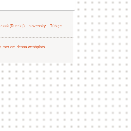
ский (Russkij)
slovensky
Türkçe
s mer om denna webbplats
.