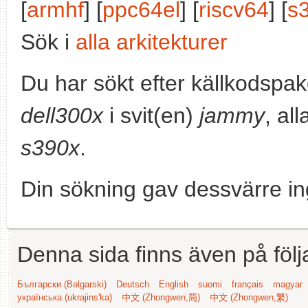
[
armhf
] [
ppc64el
] [
riscv64
] [
s
Sök i
alla arkitekturer
Du har sökt efter källkodspa
dell300x
i svit(en)
jammy
, al
s390x
.
Din sökning gav dessvärre in
Denna sida finns även på följ
Български (Bəlgarski)
Deutsch
English
suomi
français
magyar
українська (ukrajins'ka)
中文 (Zhongwen,简)
中文 (Zhongwen,繁)