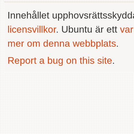
Innehållet upphovsrättsskyd
licensvillkor
. Ubuntu är ett
va
mer om denna webbplats
.
Report a bug on this site
.