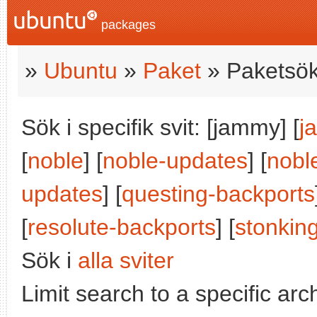
packages
»
Ubuntu
»
Paket
» Paketsök
Sök i specifik svit: [jammy] [
j
[
noble
] [
noble-updates
] [
nobl
updates
] [
questing-backports
[
resolute-backports
] [
stonkin
Sök i
alla sviter
Limit search to a specific arch