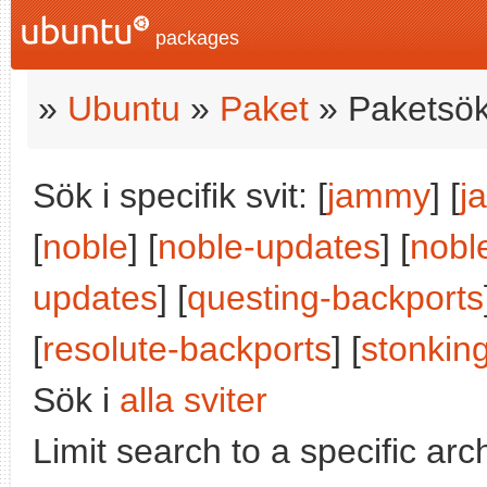
packages
»
Ubuntu
»
Paket
» Paketsök
Sök i specifik svit: [
jammy
] [
j
[
noble
] [
noble-updates
] [
nobl
updates
] [
questing-backports
[
resolute-backports
] [
stonkin
Sök i
alla sviter
Limit search to a specific arch