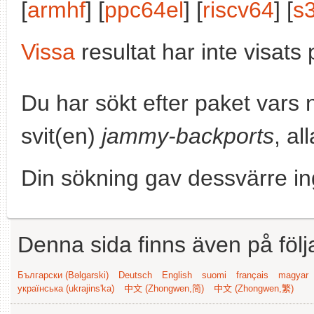
[
armhf
] [
ppc64el
] [
riscv64
] [
s
Vissa
resultat har inte visat
Du har sökt efter paket vars
svit(en)
jammy-backports
, al
Din sökning gav dessvärre in
Denna sida finns även på följ
Български (Bəlgarski)
Deutsch
English
suomi
français
magyar
українська (ukrajins'ka)
中文 (Zhongwen,简)
中文 (Zhongwen,繁)