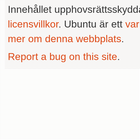
Innehållet upphovsrättsskyd
licensvillkor
. Ubuntu är ett
va
mer om denna webbplats
.
Report a bug on this site
.