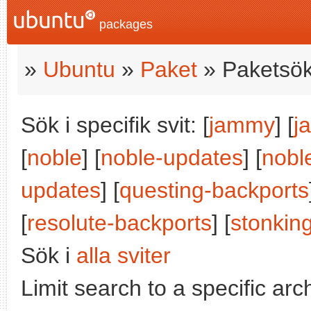
packages
»
Ubuntu
»
Paket
» Paketsök
Sök i specifik svit: [
jammy
] [
j
[
noble
] [
noble-updates
] [
nobl
updates
] [
questing-backports
[
resolute-backports
] [
stonkin
Sök i
alla sviter
Limit search to a specific arch