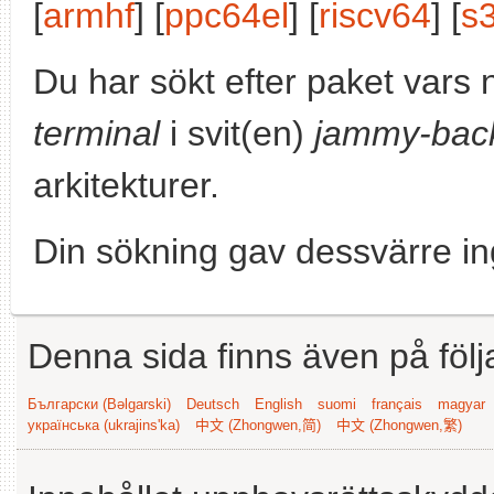
[
armhf
] [
ppc64el
] [
riscv64
] [
s
Du har sökt efter paket vars
terminal
i svit(en)
jammy-bac
arkitekturer.
Din sökning gav dessvärre in
Denna sida finns även på följ
Български (Bəlgarski)
Deutsch
English
suomi
français
magyar
українська (ukrajins'ka)
中文 (Zhongwen,简)
中文 (Zhongwen,繁)