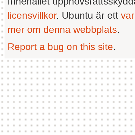
Innehållet upphovsrättsskyd
licensvillkor
. Ubuntu är ett
va
mer om denna webbplats
.
Report a bug on this site
.