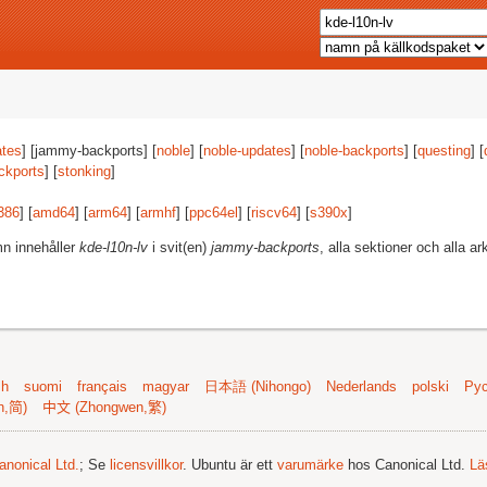
tes
] [jammy-backports] [
noble
] [
noble-updates
] [
noble-backports
] [
questing
] [
ckports
] [
stonking
]
386
] [
amd64
] [
arm64
] [
armhf
] [
ppc64el
] [
riscv64
] [
s390x
]
mn innehåller
kde-l10n-lv
i svit(en)
jammy-backports
, alla sektioner och alla ark
sh
suomi
français
magyar
日本語 (Nihongo)
Nederlands
polski
Рус
n,简)
中文 (Zhongwen,繁)
anonical Ltd.
; Se
licensvillkor
. Ubuntu är ett
varumärke
hos Canonical Ltd.
Lä