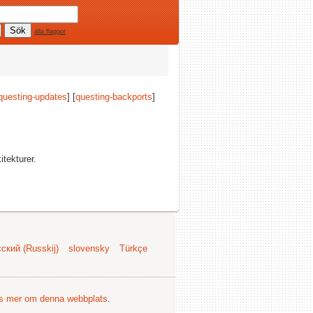
alla flaggor
questing-updates
] [
questing-backports
]
itekturer.
ский (Russkij)
slovensky
Türkçe
s mer om denna webbplats
.