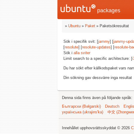
packages
»
Ubuntu
»
Paket
» Paketsökresultat
Sök i specifik svit: [
jammy
] [
jammy-upda
[
resolute
] [
resolute-updates
] [
resolute-ba
Sök i
alla sviter
Limit search to a specific architecture: [
i
Du har sökt efter källkodspaket vars na
Din sökning gav dessvärre inga resultat
Denna sida finns även på följande språk:
Български (Bəlgarski)
Deutsch
Engli
українська (ukrajins'ka)
中文 (Zhongwe
Innehållet upphovsrättsskyddat © 2026
C